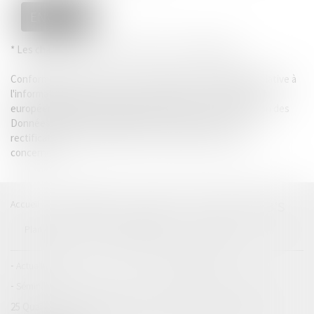
ENVOYER
* Les champs suivis d'un astérisque sont obligatoires.
Conformément à la loi n°78-17 du 6 janvier 1978 modifiée relative à
l'informatique, aux fichiers et aux libertés, et au règlement
européen 2016/679, dit Règlement Général sur la Protection des
Données (RGPD), vous disposez d'un droit d'accès, de
rectification, de suppression des informations qui vous
concernent.
Accueil
Catégories
Contact
A propos
LAB'S
Plan du blog
Mentions légales
Articles
Actualités
Actualités-Focus
Séminaires
25 Quai du Président Paul Doumer
Immeuble Workstation