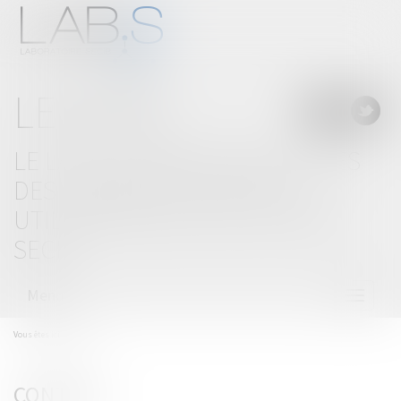
LE BLOG
LE LAB'S, LABORATOIRE D'IDÉES
DES CABINETS D'AVOCATS
UTILISATEURS DE SOLUTIONS
SECIB
Menu
Ouvrir
le
menu
Vous êtes ici :
Contact
CONTACT