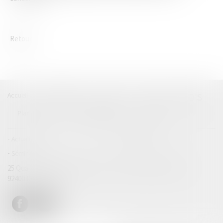
Retour
Accueil
Catégories
Contact
A propos
LAB'S
Plan du blog
Mentions légales
Articles
Actualités
Actualités-Focus
Séminaires
25 Quai du Président Paul Doumer
Immeuble Workstation
92400 COURBEVOIE