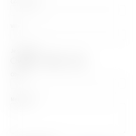
Code postal
Ville
Je souhaite
Un devis
Un RDV
Autre
Objet
Message