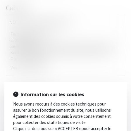
Cabinet
NOUVEAU MONDE AVOCATS
Forme juridique
SELARL
35000 RENNES
Secib Expert
Secib Ipad
Interface E Barreau
Accès distant
Secib SONICWALL
Télé sauvegarde Secib Beemo
Secib
Online
Secib Mobile
Voir le détail
Contact
Information sur les cookies
Langues parlées
Nous avons recours à des cookies techniques pour
Anglais
assurer le bon fonctionnement du site, nous utilisons
également des cookies soumis à votre consentement
pour collecter des statistiques de visite.
Cliquez ci-dessous sur « ACCEPTER » pour accepter le
Contacter