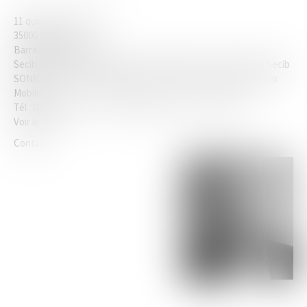
11 quai Chateaubriand
35000 Rennes
Barreau de RENNES
Secib Expert
Avocat Mail
Interface E Barreau
Accès distant Secib
SONICWALL
Télé sauvegarde Secib Beemo
Secib Online
Secib
Mobile
Tél :
02 99 23 00 33
Tél :
06.42.30.08.76
Fax :
02 22 54 01 62
Voir le site
Contact