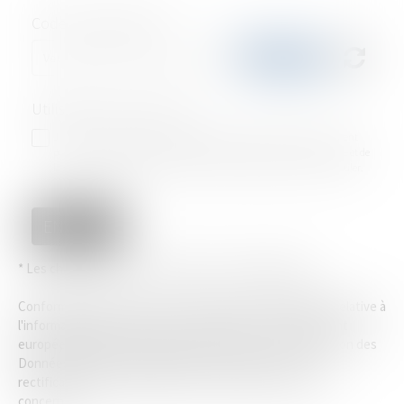
Code de vérification
Utilisation des données
J'accepte que les informations saisies soient traitées informatiquement
par LAB'S et l'hébergeur du présent site dans le cadre de ma demande et de
la relation avec LAB'S et/ou Maître Bernard LAMON qui peut en découler.
ENVOYER
* Les champs suivis d'un astérisque sont obligatoires.
Conformément à la loi n°78-17 du 6 janvier 1978 modifiée relative à
l'informatique, aux fichiers et aux libertés, et au règlement
européen 2016/679, dit Règlement Général sur la Protection des
Données (RGPD), vous disposez d'un droit d'accès, de
rectification, de suppression des informations qui vous
concernent.