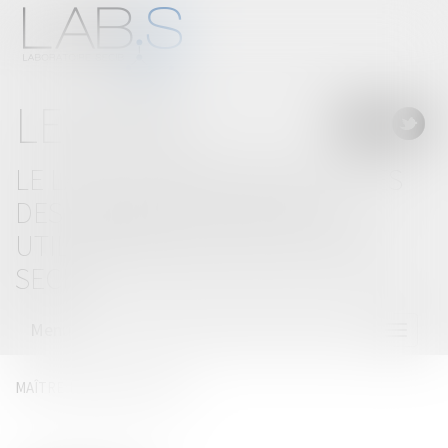
LE BLOG
LE LAB'S, LABORATOIRE D'IDÉES
DES CABINETS D'AVOCATS
UTILISATEURS DE SOLUTIONS
SECIB
Menu
Ouvrir
le
menu
MAÎTRE
BERNARD
LAMON