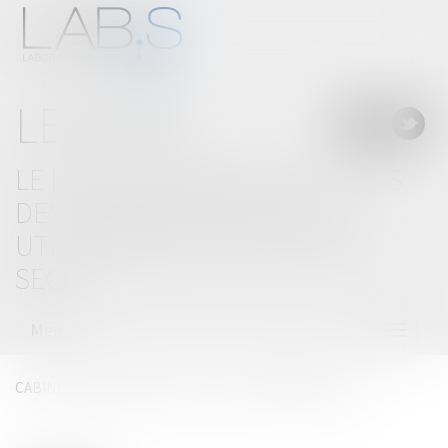
LE BLOG
LE LAB'S, LABORATOIRE D'IDÉES
DES CABINETS D'AVOCATS
UTILISATEURS DE SOLUTIONS
SECIB
Menu
Ouvrir
le
menu
CABINET
:
GREENFIELD AVOCAT - TANIA PARRAGUETTE