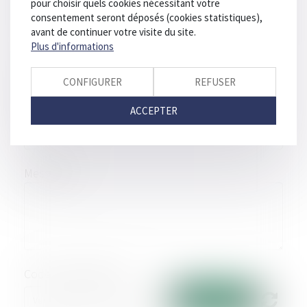
pour choisir quels cookies nécessitant votre
Ville
consentement seront déposés (cookies statistiques),
avant de continuer votre visite du site.
Plus d'informations
Je souhaite
CONFIGURER
REFUSER
Un devis
Un RDV
Autre
ACCEPTER
Objet
Message
Code de vérification