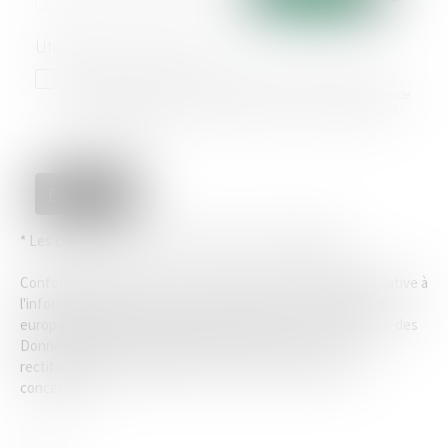
Utilisation des données
J'accepte que les informations saisies soient traitées informatiquement
par LAB'S et l'hébergeur du présent site dans le cadre de ma demande et de
la relation avec LAB'S et/ou GREENFIELD AVOCAT - Tania PARRAGUETTE
qui peut en découler.
ENVOYER
* Les champs suivis d'un astérisque sont obligatoires.
Conformément à la loi n°78-17 du 6 janvier 1978 modifiée relative à
l'informatique, aux fichiers et aux libertés, et au règlement
européen 2016/679, dit Règlement Général sur la Protection des
Données (RGPD), vous disposez d'un droit d'accès, de
rectification, de suppression des informations qui vous
concernent.