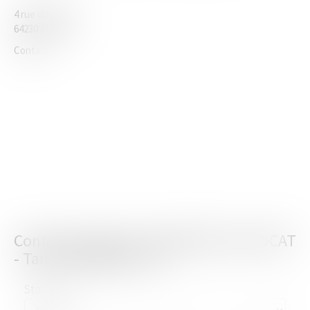
4 rue du Parvis
64230 LESCAR
Contact
Contacter Cabinet : GREENFIELD AVOCAT
- Tania PARRAGUETTE
Statut