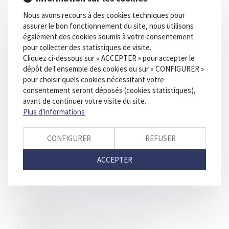
Prénom
Nous avons recours à des cookies techniques pour
assurer le bon fonctionnement du site, nous utilisons
également des cookies soumis à votre consentement
E-mail
pour collecter des statistiques de visite.
Cliquez ci-dessous sur « ACCEPTER » pour accepter le
dépôt de l'ensemble des cookies ou sur « CONFIGURER »
pour choisir quels cookies nécessitant votre
Tél
consentement seront déposés (cookies statistiques),
avant de continuer votre visite du site.
Plus d'informations
Code postal
CONFIGURER
REFUSER
ACCEPTER
Ville
Je souhaite
Un devis
Un RDV
Autre