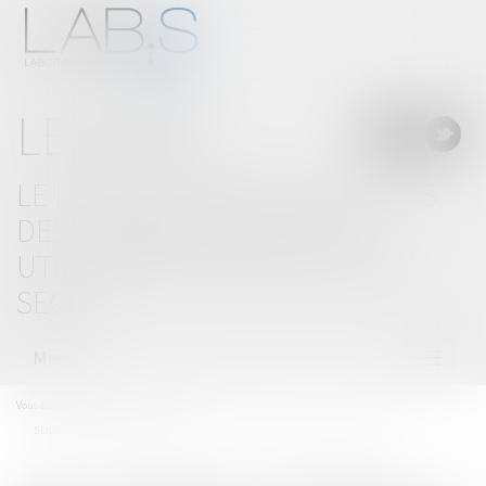
LE BLOG
LE LAB'S, LABORATOIRE D'IDÉES
DES CABINETS D'AVOCATS
UTILISATEURS DE SOLUTIONS
SECIB
Menu
Ouvrir
le
menu
Vous êtes ici :
Accueil
Séminaires
SLIDE DISCOURS D'OUVERTURE DU 7ème SEMINAIRE DU LAB'S A AMSTERDAM