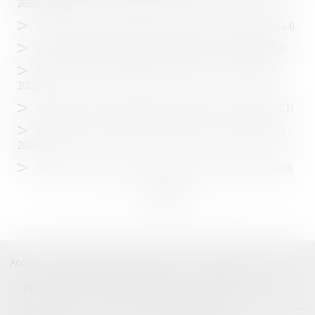
2015)
Lisbonne 2014 - 6ème séminaire du LAB'S - (3 au 6 AVRIL 2014)
Ajaccio 2013 - 5ème séminaire du LAB'S - (4 au 7 AVRIL 2013)
Sorrente 2012 - 4ème séminaire du LAB'S - (22 au 25 MARS
2012)
Cannes 2011 - 3ème séminaire du LAB’S (24 au 27 MARS 2011)
Barcelone 2010 - 2ème séminaire du LAB'S - (18 au 21 MARS
2010)
Djerba 2009 - 1er séminaire du LAB'S (du 26 au 29 MARS 2009)
<<
<
1
2
>
>>
Accueil
Catégories
Contact
A propos
LAB'S
Plan du blog
Mentions légales
Articles