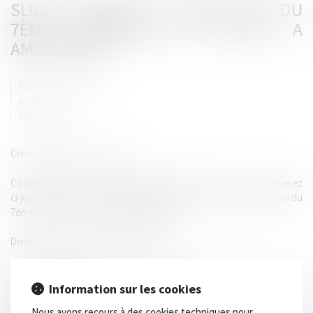
SLIDE DISCOURS D'OUVERTURE DU
7ÈME SEMINAIRE DU LAB'S A
AMSTERDAM
Publié le :
23/03/2015
ACTUALITÉS
SÉMINAIRES
Chers Adhérents, Chers Amis,
Conformément aux souhaits exprimés par beaucoup, vous trouverez
ci-joint le fichier contenant les Slides de mon discours d'ouverture du
7ème Séminaire du LAB'S à AMSTERDAM.
Demeurant à votre entière disposition,
Bien à vous tous.
Information sur les cookies
Stéphan GADY, Président.
Nous avons recours à des cookies techniques pour