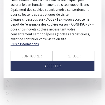
seminaire2015v3.pptx
assurer le bon fonctionnement du site, nous utilisons
également des cookies soumis à votre consentement
pour collecter des statistiques de visite.
Cliquez ci-dessous sur « ACCEPTER » pour accepter le
dépôt de l'ensemble des cookies ou sur « CONFIGURER »
pour choisir quels cookies nécessitant votre
consentement seront déposés (cookies statistiques),
avant de continuer votre visite du site.
Plus d'informations
HISTORIQUE
CONFIGURER
REFUSER
SLIDE DISCOURS DE ME THIERRY WICKERS - 7ème SEMINAIRE
ACCEPTER
DU LAB'S AMSTERDAM 2015
SLIDE DISCOURS DE ME BERNARD LAMON - AMSTERDAM 2015
SLIDE DISCOURS D'OUVERTURE DU 7ème SEMINAIRE DU LAB'S
A AMSTERDAM
Programme intellectuel du séminaire
​Amsterdam 2015 - 7ème séminaire du LAB'S - (19 au 22 mars