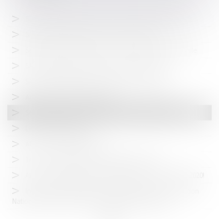
Séminaire annuel du LAB'S - 26 au 28 mars 2026 à Biarritz
SAVE THE DATE | Séminaire LAB'S 2026 - Biarritz
Séminaire annuel du LAB'S - 27 au 30 mars 2025 à Marseille
SAVE THE DATE | Séminaire LAB'S 2025 - Marseille
SAVE THE DATE | Séminaire LAB'S 2024 - Barcelone
Appel de cotisation 2023/2024
Séminaire du Lab'S - les 8 et 9 juin 2023 à Montpellier
Le Lab's est de retour
APPEL DE COTISATION 2022
1er Lab's en Digital et assemblée générale 2021
Annulation séminaire du Lab'S à Milan du 26 au 29 Mars 2020!
Interventions de Maître Nicolas Dalmayrac à la Convention
Nationale des Avocats 2017 - "Conférences LegalTech"