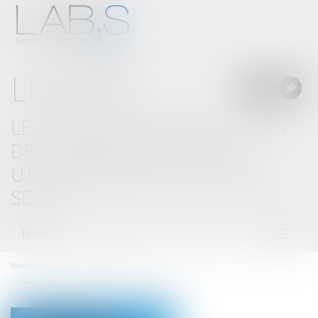
LE BLOG
LE LAB'S, LABORATOIRE D'IDÉES
DES CABINETS D'AVOCATS
UTILISATEURS DE SOLUTIONS
SECIB
Menu
Ouvrir
le
menu
Vous êtes ici :
Accueil
Actualités-Focus
Séminaire du Lab'S - les 8 et 9 juin 2023 à Montpellier