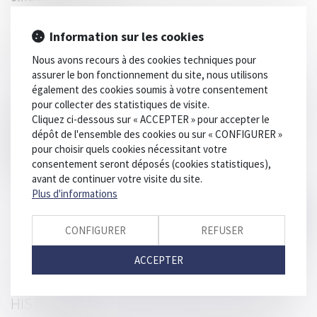
Au programme de ces 2 journées montpellieraines, plénière,
Information sur les cookies
formation, table ronde et bien sûr partage et convivialité.
Téléchargez le programme ICI
Nous avons recours à des cookies techniques pour
assurer le bon fonctionnement du site, nous utilisons
également des cookies soumis à votre consentement
Les équipes Septeo Avocats, les membres du conseil d'administration
pour collecter des statistiques de visite.
et moi-même sommes impatients de vous retrouver.
Cliquez ci-dessous sur « ACCEPTER » pour accepter le
dépôt de l'ensemble des cookies ou sur « CONFIGURER »
Inscrivez-vous
pour choisir quels cookies nécessitant votre
consentement seront déposés (cookies statistiques),
Téléchargez le programme ICI
avant de continuer votre visite du site.
Plus d'informations
CONFIGURER
REFUSER
ACCEPTER
HISTORIQUE