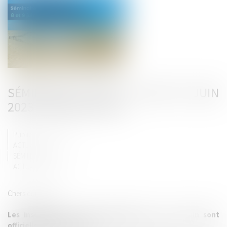
SÉMINAIRE DU LAB'S - LES 8 ET 9 JUIN
2023 À MONTPELLIER
Publié le :
22/04/2023
ACTUALITÉS
SÉMINAIRES
ACTUALITÉS-FOCUS
Chers confrères,
Les inscriptions à notre séminaire des 8 et 9 juin sont
officiellement ouvertes !