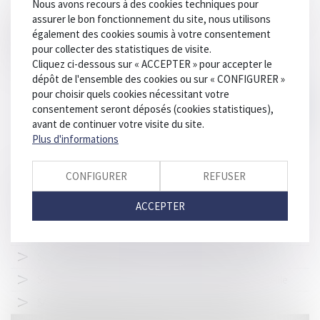
Nous avons recours à des cookies techniques pour
assurer le bon fonctionnement du site, nous utilisons
N'attendez plus, notez la date dans vos agendas et préparez-vous
également des cookies soumis à votre consentement
pour un événement incontournable à Barcelone !
pour collecter des statistiques de visite.
Téléchargez le programme ici
Cliquez ci-dessous sur « ACCEPTER » pour accepter le
dépôt de l'ensemble des cookies ou sur « CONFIGURER »
pour choisir quels cookies nécessitant votre
consentement seront déposés (cookies statistiques),
avant de continuer votre visite du site.
Plus d'informations
CONFIGURER
REFUSER
HISTORIQUE
ACCEPTER
Séminaire annuel du LAB'S - 26 au 28 mars 2026 à Biarritz
SAVE THE DATE | Séminaire LAB'S 2026 - Biarritz
Séminaire annuel du LAB'S - 27 au 30 mars 2025 à Marseille
SAVE THE DATE | Séminaire LAB'S 2025 - Marseille