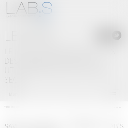
LE BLOG
LE LAB'S, LABORATOIRE D'IDÉES
DES CABINETS D'AVOCATS
UTILISATEURS DE SOLUTIONS
SECIB
Menu
Ouvrir
le
menu
Vous êtes ici :
Accueil
Actualités-Focus
SAVE THE DATE | Séminaire LAB'S 2024 - Barcelone
SAVE THE DATE | SÉMINAIRE LAB'S