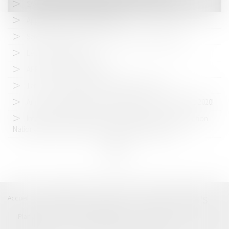
SAVE THE DATE | Séminaire LAB'S 2024 - Barcelone
Appel de cotisation 2023/2024
Séminaire du Lab'S - les 8 et 9 juin 2023 à Montpellier
Le Lab's est de retour
APPEL DE COTISATION 2022
1er Lab's en Digital et assemblée générale 2021
Annulation séminaire du Lab'S à Milan du 26 au 29 Mars 2020!
Interventions de Maître Nicolas Dalmayrac à la Convention
Nationale des Avocats 2017 - "Conférences LegalTech"
<<
<
1
>
>>
Accueil
Catégories
Contact
A propos
LAB'S
Plan du blog
Mentions légales
Articles