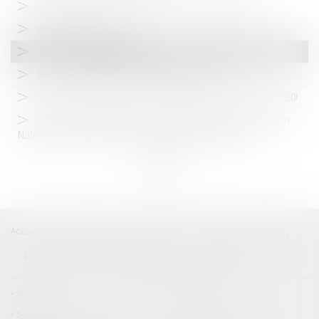
Séminaire du Lab'S - les 8 et 9 juin 2023 à Montpellier
Le Lab's est de retour
APPEL DE COTISATION 2022
1er Lab's en Digital et assemblée générale 2021
Annulation séminaire du Lab'S à Milan du 26 au 29 Mars 2020!
Interventions de Maître Nicolas Dalmayrac à la Convention
Nationale des Avocats 2017 - "Conférences LegalTech"
<<
<
1
>
>>
Accueil
Catégories
Contact
A propos
LAB'S
Plan du blog
Mentions légales
Articles
Actualités
Actualités-Focus
Séminaires