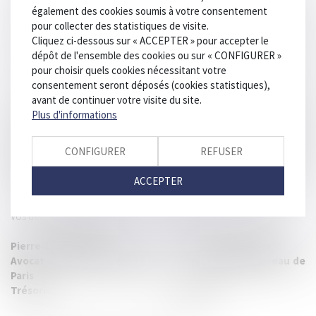
Information privilégiée sur les nouveautés et évolutions de
également des cookies soumis à votre consentement
Neo
pour collecter des statistiques de visite.
Participation aux évolutions des solutions Secib, à travers les
Cliquez ci-dessous sur « ACCEPTER » pour accepter le
groupes de travail du LAB’S
dépôt de l'ensemble des cookies ou sur « CONFIGURER »
Renforcement de votre réseau professionnel dans une
pour choisir quels cookies nécessitant votre
ambiance amicale
consentement seront déposés (cookies statistiques),
Opportunité de création de liens privilégiés avec l’équipe Secib.
avant de continuer votre visite du site.
Votre adhésion entraine votre inscription dans l’Annuaire du LAB’S.
Plus d'informations
Pour bénéficier d’un meilleur référencement, prenez un peu de temps
pour enrichir la fiche de votre cabinet. Mentionnez-y vos associés et
CONFIGURER
REFUSER
collaborateurs, vos compétences, langues, titres, photos, logo etc…
Il vous suffit d’un code d’accès. Vous l’obtiendrez sur le site, c’est très
ACCEPTER
facile !
Vos dévoués confrères.
Pierre-Louis Ducorps Nicolas C. Sauvage
Avocat au barreau de Bordeaux Avocat au barreau de
Paris
Trésorier Président