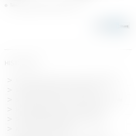
Télécharger le bulletin d'adhésion 2022
HISTORIQUE
Séminaire annuel du LAB'S - 26 au 28 mars 2026 à Biarritz
SAVE THE DATE | Séminaire LAB'S 2026 - Biarritz
Séminaire annuel du LAB'S - 27 au 30 mars 2025 à Marseille
SAVE THE DATE | Séminaire LAB'S 2025 - Marseille
SAVE THE DATE | Séminaire LAB'S 2024 - Barcelone
Appel de cotisation 2023/2024