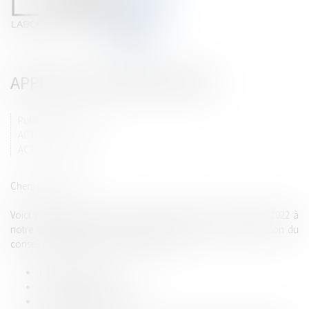
APPEL DE COTISATION 2022
Publié le :
20/09/2022
ACTUALITÉS
ACTUALITÉS-FOCUS
Chers confrères,
Voici venu le moment de vous acquitter de votre cotisation 2022 à
notre association. Les montants sont inchangés, selon décision du
conseil d'administration du 29 juin 2022 :
1 associé : 130 €
2 à 5 associés : 260 €
6 associés et plus : 390 €