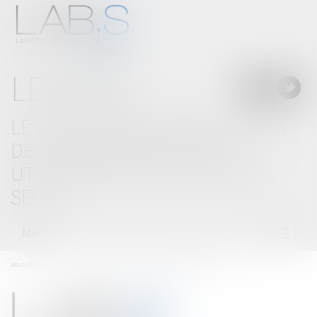
LE BLOG
LE LAB'S, LABORATOIRE D'IDÉES
DES CABINETS D'AVOCATS
UTILISATEURS DE SOLUTIONS
SECIB
Menu
Ouvrir
le
menu
Vous êtes ici :
Accueil
Actualités-Focus
APPEL DE COTISATION 2022