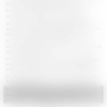
de Verchant ! DERNIERS JOURS POUR S'INSCRIRE !
Découvrez le détail des formations de notre séminaire :
communication ; organisation ; facturation, analyse...
" Je m'occupe de la récupération et de l'intégration de vos
données dans votre nouveau logiciel métier, en toute sécurité." A
partir du 28 mars entrez dans les coulisses SECIB !
J-30 avant notre séminaire montpelliérain... Vous aurez
l'occasion de profiter du soleil et de nos formations. Attention il ne
reste plus que quelques places...
« J’identifie avec vous et mets en place une stratégie digitale
adaptée à votre cabinet d’avocats : quels domaines de droit ?
quels réseaux ? quelles cibles ? » Découvrez les coulisses SECIB !
Lors de notre séminaire, découvrez le magnifique vignoble
"Le domaine de la Jasse" !
"Je développe les nouvelles fonctionnalités qui améliorent
jour après jour votre logiciel et votre expérience utilisateur."
Découvrez les coulisses SECIB au séminaire 2019 !