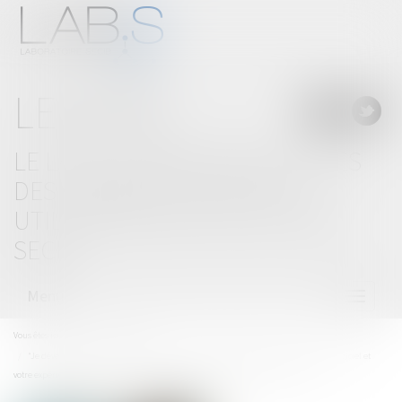
LE BLOG
LE LAB'S, LABORATOIRE D'IDÉES
DES CABINETS D'AVOCATS
UTILISATEURS DE SOLUTIONS
SECIB
Menu
Ouvrir
le
menu
Vous êtes ici :
Accueil
Actualités
"Je développe les nouvelles fonctionnalités qui améliorent jour après jour votre logiciel et
votre expérience utilisateur." Découvrez les coulisses SECIB au séminaire 2019 !