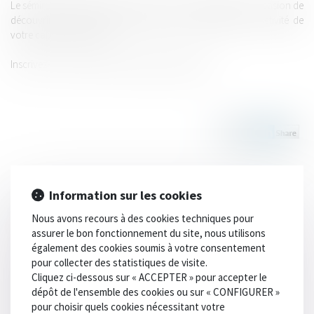
Le séminaire se déroule du 28 au 31 mars à Montpellier, l'occasion de
découvrir les hommes et les femmes qui contribuent à l'activité de
votre cabinet d'avocats.
Inscrivez-vous vite le nombre de place est limité.
Information sur les cookies
HISTORIQUE
Nous avons recours à des cookies techniques pour
assurer le bon fonctionnement du site, nous utilisons
également des cookies soumis à votre consentement
Séminaire annuel du LAB'S - 26 au 28 mars 2026 à Biarritz
pour collecter des statistiques de visite.
Cliquez ci-dessous sur « ACCEPTER » pour accepter le
SAVE THE DATE | Séminaire LAB'S 2026 - Biarritz
dépôt de l'ensemble des cookies ou sur « CONFIGURER »
Séminaire annuel du LAB'S - 27 au 30 mars 2025 à Marseille
pour choisir quels cookies nécessitant votre