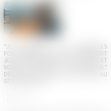
"JE DÉVELOPPE LES NOUVELLES
FONCTIONNALITÉS QUI AMÉLIORENT
JOUR APRÈS JOUR VOTRE LOGICIEL ET
VOTRE EXPÉRIENCE UTILISATEUR."
DÉCOUVREZ LES COULISSES SECIB AU
SÉMINAIRE 2019 !
Publié le :
19/02/2019
ACTUALITÉS